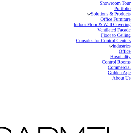
Showro
Solutions & 
Office 
Indoor Floor & Wall 
Ventilate
Floor t
Consoles for Control
i
Ho
Contro
Com
Gol
A