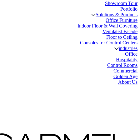
Showro
Solutions & 
Office 
Indoor Floor & Wall 
Ventilate
Floor t
Consoles for Control
i
Ho
Contro
Com
Gol
A