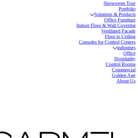
Showro
Solutions & 
Office 
Indoor Floor & Wall 
Ventilate
Floor t
Consoles for Control
i
Ho
Contro
Com
Gol
A