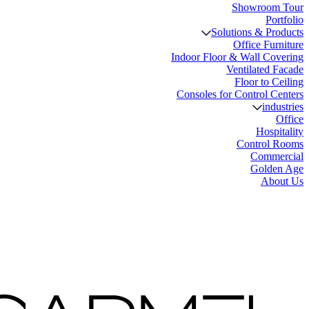
Showro
Solutions & 
Office 
Indoor Floor & Wall 
Ventilate
Floor t
Consoles for Control
i
Ho
Contro
Com
Gol
A